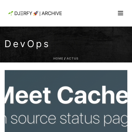
DevOps
HOME
/
ACTUS