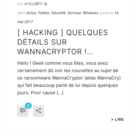
Par
🌱 DJΞRFY 🚀
dans
Actus
,
Failles
,
Sécurité
,
Serveur
,
Windows
posté le
14
mai 2017
[ HACKING ] QUELQUES
DÉTAILS SUR
WANNACRYPTOR !…
Hello ! Geek comme vous êtes, vous avez
certainement dû voir les nouvelles au sujet de
ce ransomware WannaCryptor (alias WannaCry)
qui fait beaucoup parlé de lui depuis quelques
jours. Pour cause [...]
0
LIRE