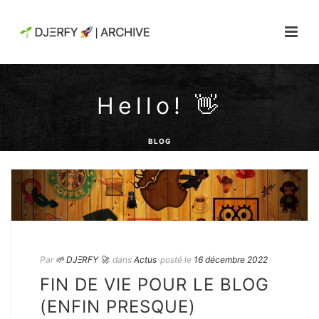
Hello! 👋
BLOG
Par
🌱 DJΞRFY 🚀
dans
Actus
posté le
16 décembre 2022
FIN DE VIE POUR LE BLOG
(ENFIN PRESQUE)