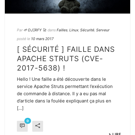
Par
🌱 DJΞRFY 🚀
dans
Failles
,
Linux
,
Sécurité
,
Serveur
posté le
10 mars 2017
[ SÉCURITÉ ] FAILLE DANS
APACHE STRUTS (CVE-
2017-5638) !
Hello ! Une faille a été découverte dans le
service Apache Struts permettant l’exécution
de commande à distance. Il y a eu pas mal
d’article dans la foulée expliquant ça plus en
[...]
0
LIRE