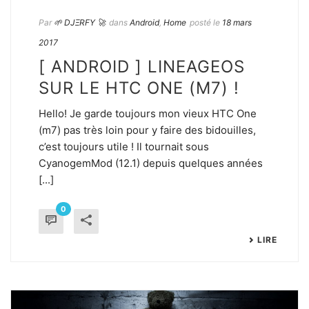
Par
🌱 DJΞRFY 🚀
dans
Android
,
Home
posté le
18 mars
2017
[ ANDROID ] LINEAGEOS
SUR LE HTC ONE (M7) !
Hello! Je garde toujours mon vieux HTC One
(m7) pas très loin pour y faire des bidouilles,
c’est toujours utile ! Il tournait sous
CyanogemMod (12.1) depuis quelques années
[...]
0
LIRE