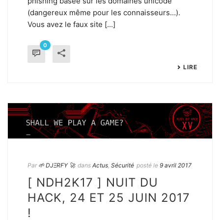
phishing basée sur les domaines unicode
(dangereux même pour les connaisseurs…).
Vous avez le faux site [...]
0
LIRE
Par
🌱 DJΞRFY 🚀
dans
Actus
,
Sécurité
posté le
9 avril 2017
[ NDH2K17 ] NUIT DU
HACK, 24 ET 25 JUIN 2017
!