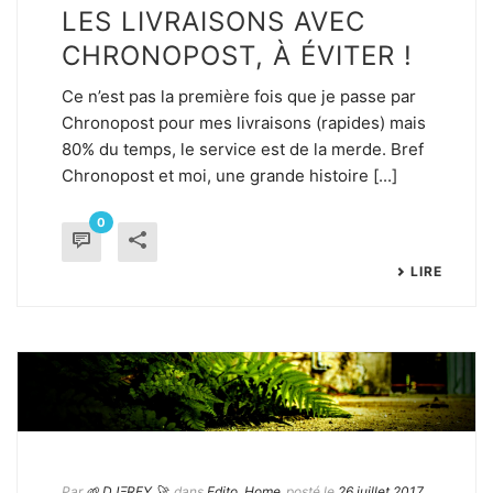
LES LIVRAISONS AVEC
CHRONOPOST, À ÉVITER !
Ce n’est pas la première fois que je passe par
Chronopost pour mes livraisons (rapides) mais
80% du temps, le service est de la merde. Bref
Chronopost et moi, une grande histoire [...]
0
LIRE
Par
🌱 DJΞRFY 🚀
dans
Edito
,
Home
posté le
26 juillet 2017