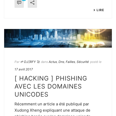
LIRE
Par
🌱 DJΞRFY 🚀
dans
Actus
,
Dns
,
Failles
,
Sécurité
posté le
17 avril 2017
[ HACKING ] PHISHING
AVEC LES DOMAINES
UNICODES
Récemment un article a été publiqué par
Xudong Xheng expliquant une attaque de