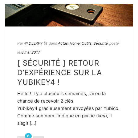
Par
🌱 DJΞRFY 🚀
dans
Actus
,
Home
,
Outils
,
Sécurité
posté
le
8 mai 2017
[ SÉCURITÉ ] RETOUR
D’EXPÉRIENCE SUR LA
YUBIKEY4 !
Hello ! Il y a plusieurs semaines, j’ai eu la
chance de recevoir 2 clés
Yubikey4 gracieusement envoyées par Yubico.
Comme son nom l’indique en partie (key), il
s’agit [...]
0