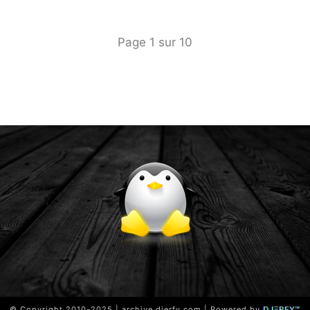
Page
1
sur
10
© Copyright 2010-2025 | archive.djerfy.com | Powered by
DJΞRFY™