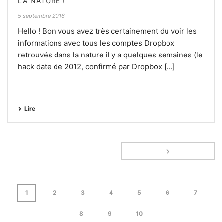
LA NATURE !
5 septembre 2016
Hello ! Bon vous avez très certainement du voir les
informations avec tous les comptes Dropbox
retrouvés dans la nature il y a quelques semaines (le
hack date de 2012, confirmé par Dropbox [...]
Lire
1
2
3
4
5
6
7
8
9
10