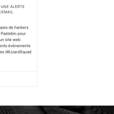
R UNE ALERTE
/EMAIL
oupes de hackers
e Pastebin pour
un site web
érents évènements
nes (#LizardSquad