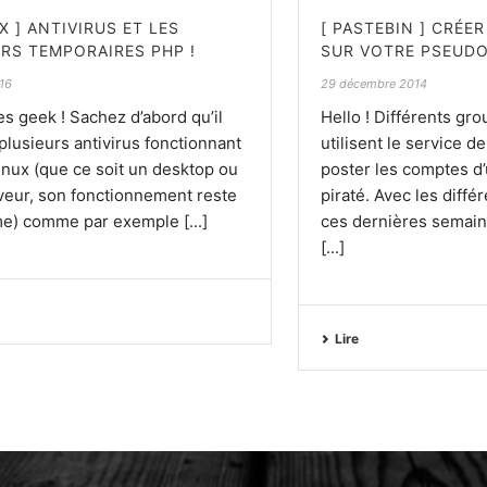
UX ] ANTIVIRUS ET LES
[ PASTEBIN ] CRÉE
ERS TEMPORAIRES PHP !
SUR VOTRE PSEUDO
016
29 décembre 2014
es geek ! Sachez d’abord qu’il
Hello ! Différents gr
plusieurs antivirus fonctionnant
utilisent le service d
inux (que ce soit un desktop ou
poster les comptes d’
veur, son fonctionnement reste
piraté. Avec les diff
e) comme par exemple [...]
ces dernières semai
[...]
Lire