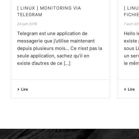
[ LINUX ] MONITORING VIA
[ LIN
TELEGRAM
FICHI
24 juin 2016
7 avril 2
Telegram est une application de
Hello l
messagerie que j’utilise maintenant
existe 
depuis plusieurs mois… Ce n’est pas la
sous L
seule application, sachez qu’il en
un ser
existe d’autres de ce [...]
le mêm
Lire
Lire