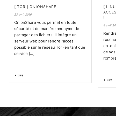
[ TOR ] ONIONSHARE !
[ LIN
ACCES
23 avril 2016
!
OnionShare vous permet en toute
4 avril 2
sécurité et de manière anonyme de
Rendre
partager des fichiers. Il intègre un
réseau
serveur web pour rendre l’accès
en .oni
possible sur le réseau Tor (en tant que
de vos 
service [...]
l’ombre
Lire
Lire