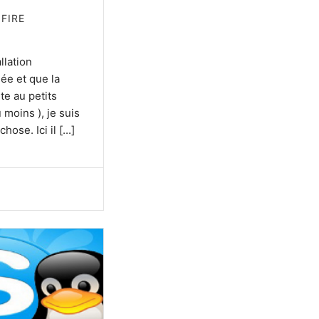
FIRE
llation
ée et que la
ite au petits
 moins ), je suis
ose. Ici il [...]