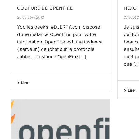
COUPURE DE OPENFIRE
HEXC
25 octobre 2012
27 août 
Yop les geek’s, #DJERFY.com dispose
Je sui
d’une instance OpenFire, pour votre
qui to
information, OpenFire est une instance
beauco
( serveur ) de tchat sur le protocole
ensuite
Jabber. L’instance OpenFire [...]
quelqu
que [...
Lire
Lire