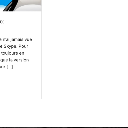
UX
e n’ai jamais vue
de Skype. Pour
t toujours en
 que la version
ur [...]