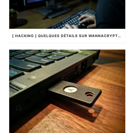
[ HACKING ] QUELQUES DÉTAILS SUR WANNACRYPTOR !…