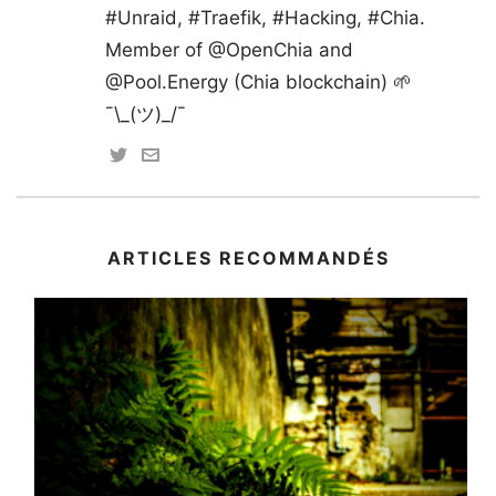
#Unraid, #Traefik, #Hacking, #Chia.
Member of @OpenChia and
@Pool.Energy (Chia blockchain) 🌱
¯\_(ツ)_/¯
ARTICLES RECOMMANDÉS