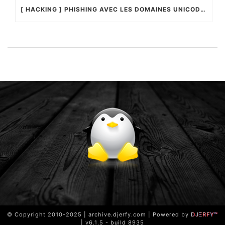
[ HACKING ] PHISHING AVEC LES DOMAINES UNICODES
© Copyright 2010-2025 | archive.djerfy.com | Powered by
DJΞRFY™
| v6.1.5 - build 8935