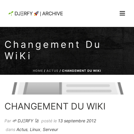
Changement Du
WiKi
HOME
/
ACTUS
/ CHANGEMENT DU WIKI
CHANGEMENT DU WIKI
Par
🌱 DJΞRFY 🚀
posté le
13 septembre 2012
dans
Actus
,
Linux
,
Serveur