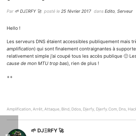
Par
🌱 DJΞRFY 🚀
posté le
25 février 2017
dans
Edito
,
Serveur
Hello !
Les serveurs DNS étaient accessibles publiquement mais t
amplification
) qui sont finalement contraignantes à supporte
relativement simple j’ai coupé tous les accès publique 🙁 
cause de mon MTU trop bas
), rien de plus !
++
Amplification
Arrêt
Attaque
Bind
Ddos
Djerfy
Djerfy.com
Dns
Hac
,
,
,
,
,
,
,
,
🌱 DJΞRFY 🚀