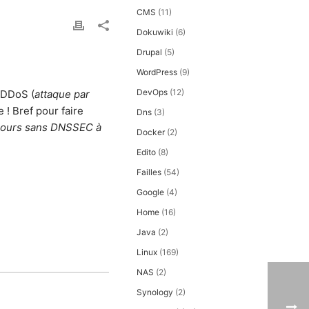
CMS
(11)
Dokuwiki
(6)
Drupal
(5)
WordPress
(9)
DevOps
(12)
s DDoS (
attaque par
e ! Bref pour faire
Dns
(3)
ujours sans DNSSEC à
Docker
(2)
Edito
(8)
Failles
(54)
Google
(4)
Home
(16)
Java
(2)
Linux
(169)
NAS
(2)
Synology
(2)