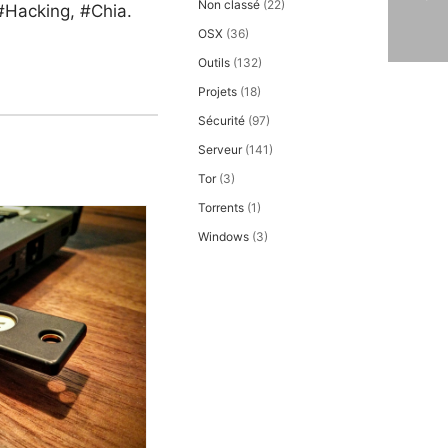
Non classé
(22)
 #Hacking, #Chia.
OSX
(36)
Outils
(132)
Projets
(18)
Sécurité
(97)
Serveur
(141)
Tor
(3)
Torrents
(1)
Windows
(3)