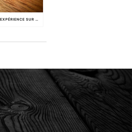
[ SÉCURITÉ ] RETOUR D’EXPÉRIENCE SUR LA YUBIKEY4 !