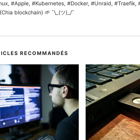
Linux, #Apple, #Kubernetes, #Docker, #Unraid, #Traefik,
hia blockchain) 🌱 ¯\_(ツ)_/¯
TICLES RECOMMANDÉS