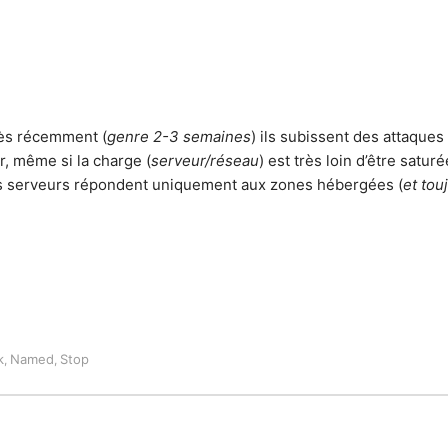
rès récemment (
genre 2-3 semaines
) ils subissent des attaque
r, même si la charge (
serveur/réseau
) est très loin d’être saturé
Les serveurs répondent uniquement aux zones hébergées (
et to
k
Named
Stop
,
,