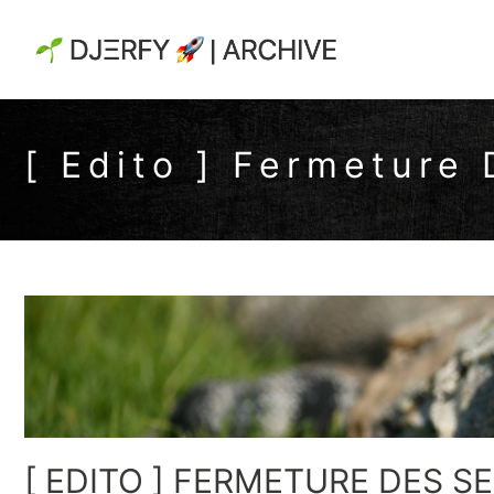
[ Edito ] Fermeture
[ EDITO ] FERMETURE DES S