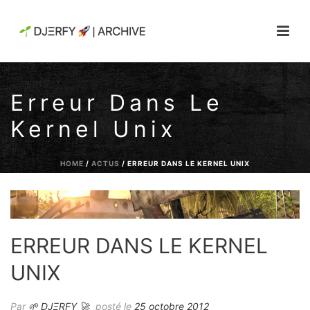
Erreur Dans Le
Kernel Unix
HOME
/
ACTUS
/ ERREUR DANS LE KERNEL UNIX
ERREUR DANS LE KERNEL
UNIX
Par
🌱 DJΞRFY 🚀
posté le
25 octobre 2012