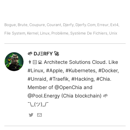
Bogue
Brute
Coupure
Courant
Djerfy
Djerfy.com
Erreur
Ext4
,
,
,
,
,
,
,
,
File System
Kernel
Linux
Problème
Système De Fichiers
Unix
,
,
,
,
,
🌱 DJΞRFY 🚀
👨🏻‍💻 Architecte Solutions Cloud. Like
#Linux, #Apple, #Kubernetes, #Docker,
#Unraid, #Traefik, #Hacking, #Chia.
Member of @OpenChia and
@Pool.Energy (Chia blockchain) 🌱
¯\_(ツ)_/¯