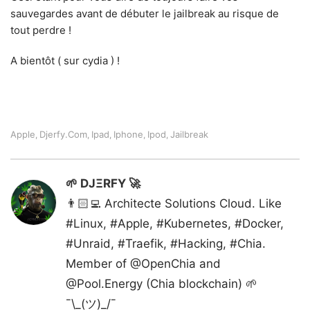
sauvegardes avant de débuter le jailbreak au risque de
tout perdre !
A bientôt ( sur cydia ) !
Apple
Djerfy.com
Ipad
Iphone
Ipod
Jailbreak
,
,
,
,
,
🌱 DJΞRFY 🚀
👨🏻‍💻 Architecte Solutions Cloud. Like
#Linux, #Apple, #Kubernetes, #Docker,
#Unraid, #Traefik, #Hacking, #Chia.
Member of @OpenChia and
@Pool.Energy (Chia blockchain) 🌱
¯\_(ツ)_/¯