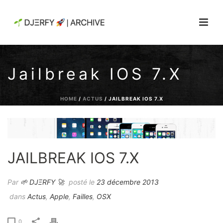
Jailbreak IOS 7.x
HOME
/
ACTUS
/ JAILBREAK IOS 7.X
JAILBREAK IOS 7.X
Par
🌱 DJΞRFY 🚀
posté le
23 décembre 2013
dans
Actus
,
Apple
,
Failles
,
OSX
0