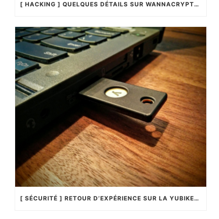
[ HACKING ] QUELQUES DÉTAILS SUR WANNACRYPTOR !…
[ SÉCURITÉ ] RETOUR D’EXPÉRIENCE SUR LA YUBIKEY4 !