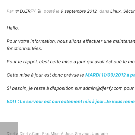
Par
🌱 DJΞRFY 🚀
posté le
9 septembre 2012
dans
Linux
,
Sécur
Hello,
Pour votre information, nous allons effectuer une maintenanc
fonctionnalitées.
Pour le rappel, c’est cette mise à jour qui avait échoué le m
Cette mise à jour est donc prévue le
MARDI 11/09/2012 à pa
Si besoin, je reste à disposition sur admin@djerfy.com pour 
EDIT : Le serveur est correctement mis à jour. Je vous remer
Djerfy
Djerfy.com
Esx
Mise À Jour
Serveur
Upgrade
,
,
,
,
,