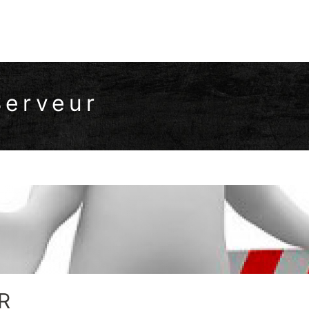
Serveur
R