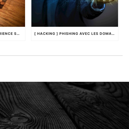
[ SÉCURITÉ ] RETOUR D’EXPÉRIENCE SUR LA YUBIKEY4 !
[ HACKING ] PHISHING AVEC LES DOMAINES UNICODES