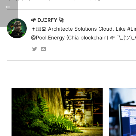
🌱 DJΞRFY 🚀
👨🏻‍💻 Architecte Solutions Cloud. Like 
@Pool.Energy (Chia blockchain) 🌱 ¯\_(ツ)_