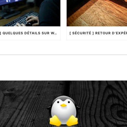
[ HACKING ] QUELQUES DÉTAILS SUR WANNACRYPTOR !…