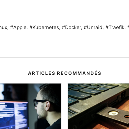
#Linux, #Apple, #Kubernetes, #Docker, #Unraid, #Traef
/¯
ARTICLES RECOMMANDÉS