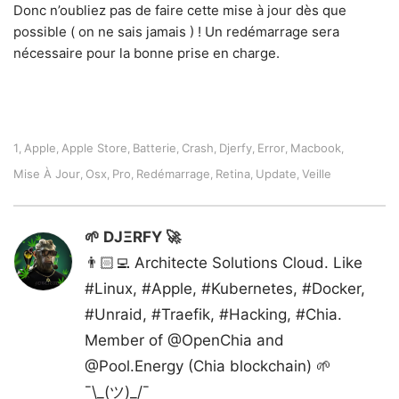
Donc n’oubliez pas de faire cette mise à jour dès que
possible ( on ne sais jamais ) ! Un redémarrage sera
nécessaire pour la bonne prise en charge.
1
Apple
Apple Store
Batterie
Crash
Djerfy
Error
Macbook
,
,
,
,
,
,
,
,
Mise À Jour
Osx
Pro
Redémarrage
Retina
Update
Veille
,
,
,
,
,
,
🌱 DJΞRFY 🚀
👨🏻‍💻 Architecte Solutions Cloud. Like
#Linux, #Apple, #Kubernetes, #Docker,
#Unraid, #Traefik, #Hacking, #Chia.
Member of @OpenChia and
@Pool.Energy (Chia blockchain) 🌱
¯\_(ツ)_/¯