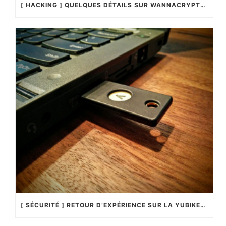
[ HACKING ] QUELQUES DÉTAILS SUR WANNACRYPTOR !…
[ SÉCURITÉ ] RETOUR D’EXPÉRIENCE SUR LA YUBIKEY4 !