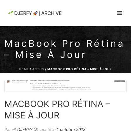
MacBook Pro Rétina
– Mise À Jour
HOME
/
ACTUS
/ MACBOOK PRO RÉTINA – MISE À JOUR
MACBOOK PRO RÉTINA –
MISE À JOUR
Par
🌱 DJΞRFY 🚀
posté le
1 octobre 2013