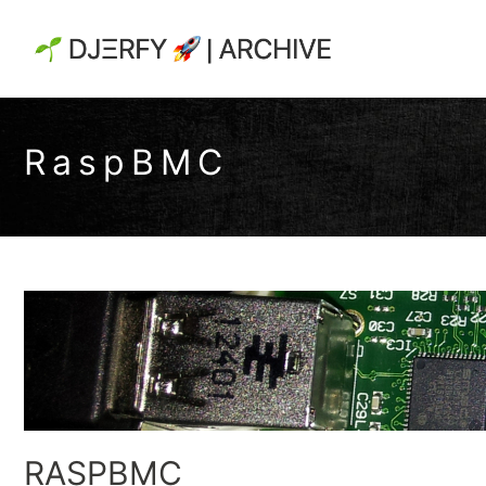
RaspBMC
RASPBMC