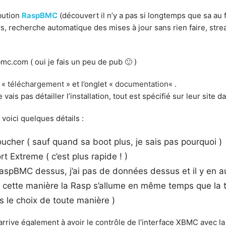
ibution
RaspBMC
(découvert il n’y a pas si longtemps que sa au fi
s, recherche automatique des mises à jour sans rien faire, strea
bmc.com ( oui je fais un peu de pub 🙂 )
t «
téléchargement
» et l’onglet «
documentation
« .
e vais pas détailler l’installation, tout est spécifié sur leur site
voici quelques détails :
 toucher ( sauf quand sa boot plus, je sais pas pourquoi )
 Extreme ( c’est plus rapide ! )
aspBMC dessus, j’ai pas de données dessus et il y en au
 de cette manière la Rasp s’allume en même temps que la 
s le choix de toute manière )
rrive également à avoir le contrôle de l’interface XBMC avec la 