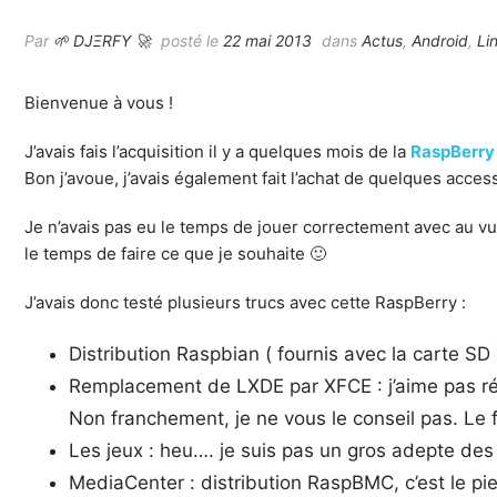
Par
🌱 DJΞRFY 🚀
posté le
22 mai 2013
dans
Actus
,
Android
,
Li
Bienvenue à vous !
J’avais fais l’acquisition il y a quelques mois de la
RaspBerry 
Bon j’avoue, j’avais également fait l’achat de quelques acce
Je n’avais pas eu le temps de jouer correctement avec au vue 
le temps de faire ce que je souhaite 🙂
J’avais donc testé plusieurs trucs avec cette RaspBerry :
Distribution Raspbian ( fournis avec la carte SD
Remplacement de LXDE par XFCE : j’aime pas ré
Non franchement, je ne vous le conseil pas. Le f
Les jeux : heu…. je suis pas un gros adepte des j
MediaCenter : distribution RaspBMC, c’est le pie