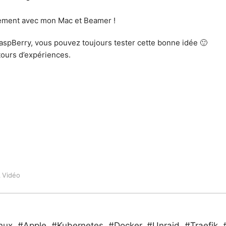
itement avec mon Mac et Beamer !
RaspBerry, vous pouvez toujours tester cette bonne idée 🙂
tours d’expériences.
Vidéo
,
#Linux, #Apple, #Kubernetes, #Docker, #Unraid, #Traef