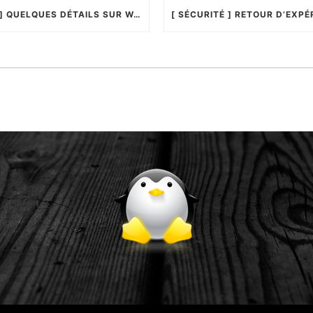
[ HACKING ] QUELQUES DÉTAILS SUR WANNACRYPTOR !…