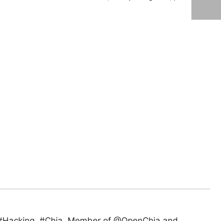
ik, #Hacking, #Chia. Member of @OpenChia and