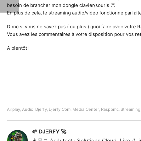
besoin de brancher mon dongle clavier/souris 🙂
En plus de cela, le streaming audio/vidéo fonctionne parfa
Donc si vous ne savez pas ( ou plus ) quoi faire avec votre 
Vous avez les commentaires à votre disposition pour vos re
A bientôt !
Airplay
Audio
Djerfy
Djerfy.com
Media Center
Raspbmc
Streaming
,
,
,
,
,
,
🌱 DJΞRFY 🚀
👨🏻‍💻 Architecte Solutions Cloud. Like 