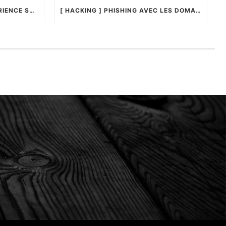
[ SÉCURITÉ ] RETOUR D’EXPÉRIENCE SUR LA YUBIKEY4 !
[ HACKING ] PHISHING AVEC LES DOMAINES UNICODES