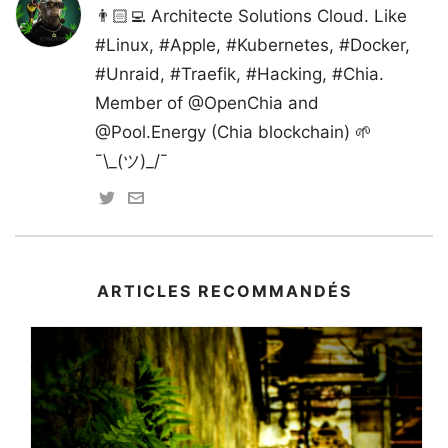
👨🏻‍💻 Architecte Solutions Cloud. Like
#Linux, #Apple, #Kubernetes, #Docker,
#Unraid, #Traefik, #Hacking, #Chia.
Member of @OpenChia and
@Pool.Energy (Chia blockchain) 🌱
¯\_(ツ)_/¯
ARTICLES RECOMMANDÉS