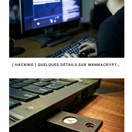
[ HACKING ] QUELQUES DÉTAILS SUR WANNACRYPTOR !…