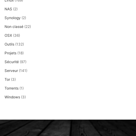
Linux
(169)
NAS
(2)
Synology
(2)
Non classé
(22)
OSX
(36)
Outils
(132)
Projets
(18)
Sécurité
(97)
Serveur
(141)
Tor
(3)
Torrents
(1)
Windows
(3)