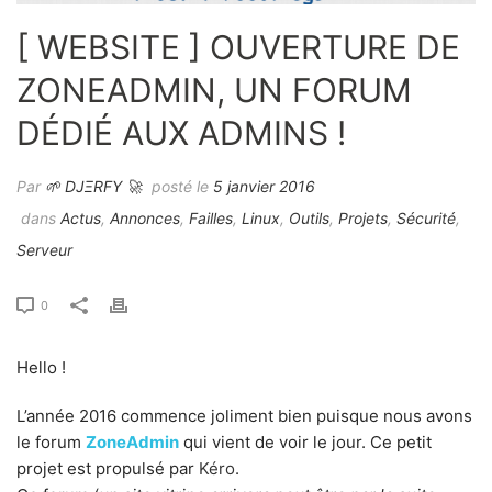
[ WEBSITE ] OUVERTURE DE
ZONEADMIN, UN FORUM
DÉDIÉ AUX ADMINS !
Par
🌱 DJΞRFY 🚀
posté le
5 janvier 2016
dans
Actus
,
Annonces
,
Failles
,
Linux
,
Outils
,
Projets
,
Sécurité
,
Serveur
0
Hello !
L’année 2016 commence joliment bien puisque nous avons
le forum
ZoneAdmin
qui vient de voir le jour. Ce petit
projet est propulsé par
Kéro
.