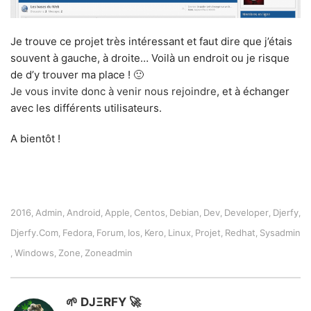
Je trouve ce projet très intéressant et faut dire que j’étais
souvent à gauche, à droite… Voilà un endroit ou je risque
de d’y trouver ma place ! 🙂
Je vous invite donc à venir nous rejoindre
, et à échanger
avec les différents utilisateurs.
A bientôt !
2016
Admin
Android
Apple
Centos
Debian
Dev
Developer
Djerfy
,
,
,
,
,
,
,
,
,
Djerfy.com
Fedora
Forum
Ios
Kero
Linux
Projet
Redhat
Sysadmin
,
,
,
,
,
,
,
,
Windows
Zone
Zoneadmin
,
,
,
🌱 DJΞRFY 🚀